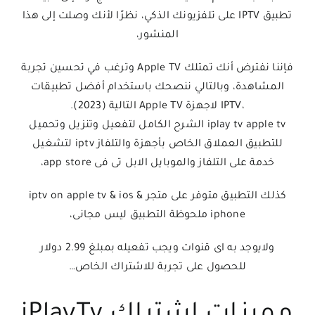
تطبيق IPTV على تلفزيونك الذكي، نظرًا لأنك وصلت إلى هذا
المنشور،
فإننا نفترض أنك تمتلك Apple TV وترغب في تحسين تجربة
المشاهدة، وبالتالي ننصحك باستخدام أفضل تطبيقات
،IPTV لاجهزة Apple TV التالية (2023).
iplay tv apple tv الشرح الكامل لتفعيل وتنزيل وتحميل
للتطبيق العملاق الخاص بأجهزة والتلفاز iptv لتشغيل
خدمة على التلفاز والموبايل الابل تى فى app store،
كذلك التطبيق متوفر على متجر iptv on apple tv & ios &
iphone ملحوظة التطبيق ليس مجانى،
ولايوجد به اى قنوات ويجب تفعيله بمبلغ 2.99 دولار
للحصول على تجربة للاشتراك الخاص…