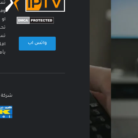
تست
ومس
او 
تحم
تست
واتس اب
افل
بأم
شركة 