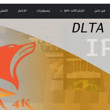
من نحن
اشتراكات iptv
رسيفرات
الاخبار
اتصل ب