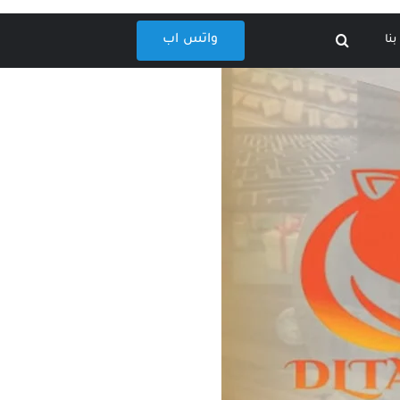
واتس اب
نا