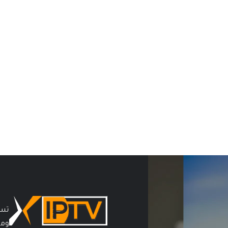
تست
ومس