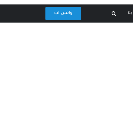
واتس اب
نا