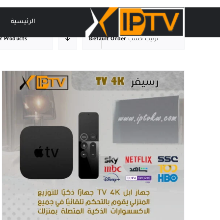
Ski
t
الرئيسية
conten
ترتيب حسب
Default Order
2 Products