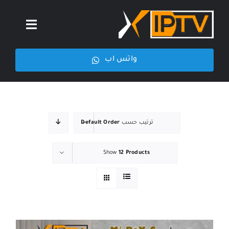
Ski
t
Toggle
conten
igation
واتس اب
الرئيسية
من نحن
ترتيب حسب
Default Order
اشتراكات iptv
Show
12 Products
رسيفرات
الاخبار