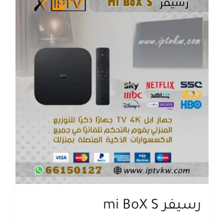
اتصل بنا
البحث
عن:
رسيفر mi BoX S