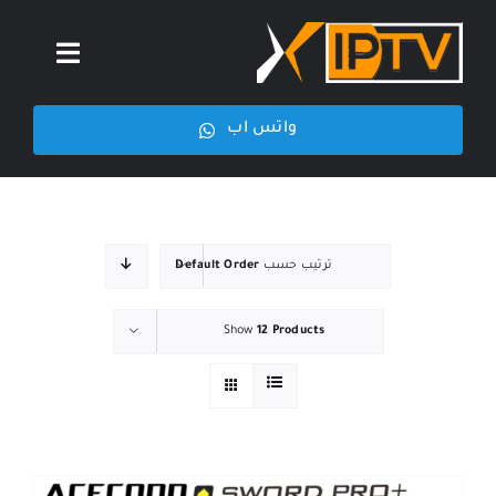
Ski
t
Toggle
conten
igation
واتس اب
الرئيسية
من نحن
ترتيب حسب
Default Order
اشتراكات iptv
Show
12 Products
رسيفرات
الاخبار