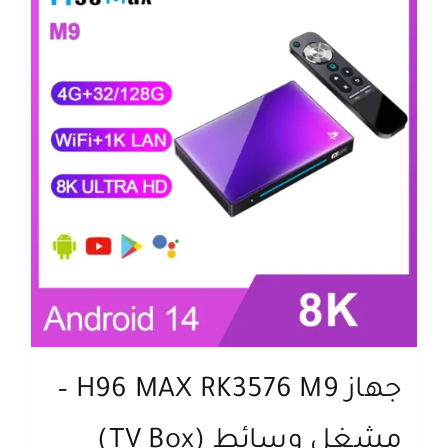
جهاز H96 MAX RK3576 M9 –
مشغل وسائط (TV Box)