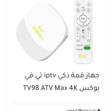
جهاز قمة ذكي iptv تي في
بوكس TV98 ATV Max 4K
شراء المنتج
التفاصيل