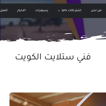
من نحن
اشتراكات iptv
رسيفرات
الاخبار
اتصل ب
فني ستلايت الكويت