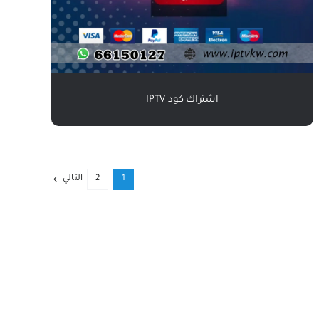
اشتراك كود IPTV
1
2
التالي