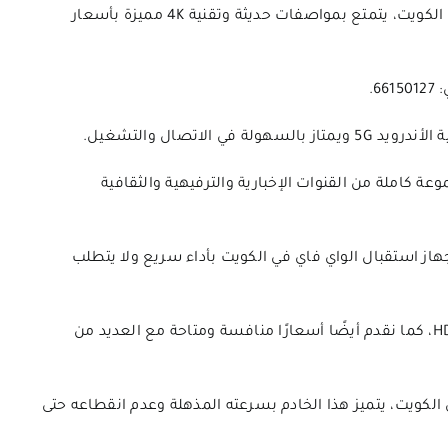
عالي الجودة ويدعم الواي فاي دون انقطاع في الكويت، يتمتع بمواصفات حديثة وتقنية 4K مميزة بأسعار
6.
الاتصال والتشغيل.
 كاملة من القنوات الإخبارية والترفيهية والثقافية
جهاز استقبال الواي فاي في الكويت بأداء سريع ولا يتطلب
تعرض الصورة بدقة عالية ووضوح ممتاز باستخدام تقنية HD، كما نقدم أيضًا أسعارًا منافسة ومتاحة مع العديد من
 المستقبل الأقوى وأفضل اتصال واي فاي IPTV في الكويت، يتميز هذا الخادم بسرعته المذهلة وعدم انقطاعه حتى