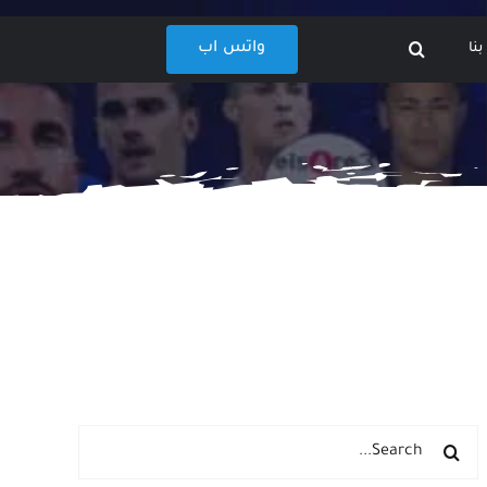
واتس اب
نا
البحث
عن: