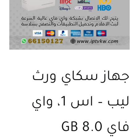
اتصل بنا
البحث
عن:
جهاز سكاي ورث
ليب – اس 1، واي
فاي 8.0 GB