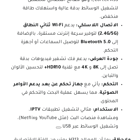
Cortex-A53)، وهو معالج اقتصادي مخصص
لتشغيل الوسائط بدقة عالية واستهلاك طاقة
منخفض.
الاتصال اللاسلكي:
يدعم
Wi-Fi ثنائي النطاق
(2.4G/5G)
لتوفير سرعة إنترنت مستقرة، بالإضافة
إلى
Bluetooth 5.0
لتوصيل السماعات أو أجهزة
التحكم.
جودة العرض:
يدعم فك تشفير فيديوهات بدقة
تصل إلى
8K
و
4K
مع تقنية
HDR10+
لتحسين الألوان
والتباين.
التحكم:
يأتي مع
جهاز تحكم عن بعد يدعم الأوامر
الصوتية
، مما يسهل عملية البحث والتحكم في
المحتوى.
الاستخدام:
مثالي لتشغيل تطبيقات
IPTV
،
ومشاهدة منصات البث (مثل YouTube وNetflix)،
وتشغيل الوسائط عبر USB.