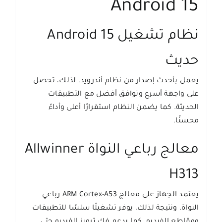
Android 15
نظام تشغيل Android 15
حديث
يعمل بأحدث إصدار من نظام أندرويد. لذلك، تحصل
على واجهة أسرع وتوافق أفضل مع التطبيقات
الحديثة. كما يضمن النظام استقرارًا أعلى وأداءً
محسنًا.
معالج رباعي النواة Allwinner
H313
يعتمد الجهاز على معالج ARM Cortex-A53 رباعي
النواة. ونتيجة لذلك، يوفر تشغيلًا سلسًا للتطبيقات
ومقاطع الفيديو. كما يدعم فك ترميز الفيديو حتى